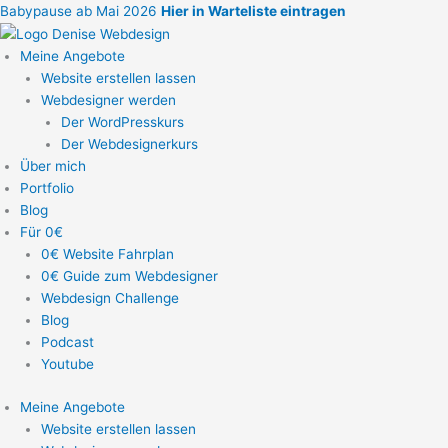
Zum
Babypause ab Mai 2026
Hier in Warteliste eintragen
Inhalt
springen
Meine Angebote
Website erstellen lassen
Webdesigner werden
Der WordPresskurs
Der Webdesignerkurs
Über mich
Portfolio
Blog
Für 0€
0€ Website Fahrplan
0€ Guide zum Webdesigner
Webdesign Challenge
Blog
Podcast
Youtube
Meine Angebote
Website erstellen lassen