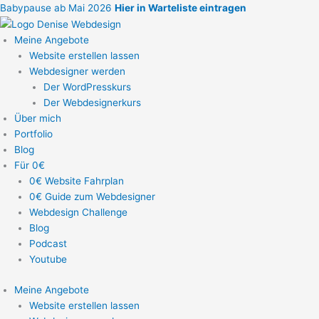
Zum
Babypause ab Mai 2026
Hier in Warteliste eintragen
Inhalt
springen
Meine Angebote
Website erstellen lassen
Webdesigner werden
Der WordPresskurs
Der Webdesignerkurs
Über mich
Portfolio
Blog
Für 0€
0€ Website Fahrplan
0€ Guide zum Webdesigner
Webdesign Challenge
Blog
Podcast
Youtube
Meine Angebote
Website erstellen lassen