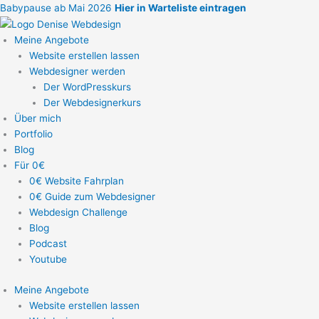
Zum
Babypause ab Mai 2026
Hier in Warteliste eintragen
Inhalt
springen
Meine Angebote
Website erstellen lassen
Webdesigner werden
Der WordPresskurs
Der Webdesignerkurs
Über mich
Portfolio
Blog
Für 0€
0€ Website Fahrplan
0€ Guide zum Webdesigner
Webdesign Challenge
Blog
Podcast
Youtube
Meine Angebote
Website erstellen lassen